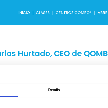
INICIO
CLASES
CENTROS QOMBO®
ABRE
arlos Hurtado, CEO de QOM
BO, en el programa de mundo Franquicia, en la que se tratan t
e expansión en 2022.
Details