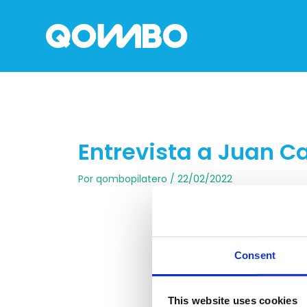
Ir
al
contenido
Entrevista a Juan C
Por
qombopilatero
/
22/02/2022
Entrevista a Juan Carlos Hurtado, CEO de QOM
ventajas de la franquicia y nuestros planes d
Consent
This website uses cookies