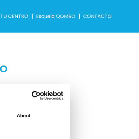
 TU CENTRO
Escuela QOMBO
CONTACTO
BO
emas como la historia de nuestra marca, las
About